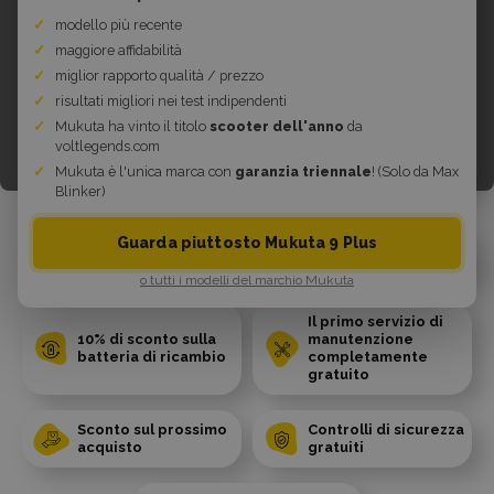
Hai trovato un prezzo migliore?
modello più recente
Contattarci
maggiore affidabilità
miglior rapporto qualità / prezzo
risultati migliori nei test indipendenti
Aggiungi al carrello
Mukuta ha vinto il titolo
scooter dell'anno
da
voltlegends.com
Non disponibile
Mukuta è l'unica marca con
garanzia triennale
!
(Solo da Max
Blinker)
Guarda piuttosto Mukuta 9 Plus
50% di sconto a vita
10% di sconto sui
sull'assistenza
pezzi di ricambio
o tutti i modelli del marchio Mukuta
Il primo servizio di
10% di sconto sulla
manutenzione
batteria di ricambio
completamente
gratuito
Sconto sul prossimo
Controlli di sicurezza
acquisto
gratuiti