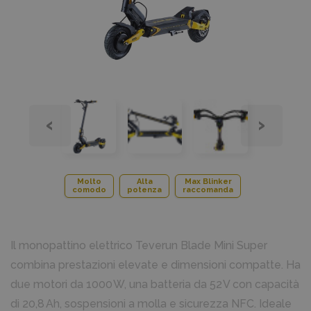
‹
›
Molto
Alta
Max Blinker
comodo
potenza
raccomanda
Il monopattino elettrico Teverun Blade Mini Super
combina prestazioni elevate e dimensioni compatte. Ha
due motori da 1000 W, una batteria da 52 V con capacità
di 20,8 Ah, sospensioni a molla e sicurezza NFC. Ideale