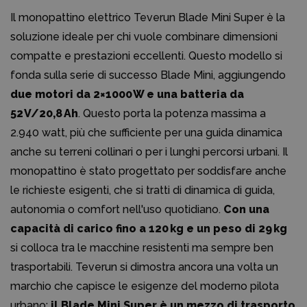
Il monopattino elettrico Teverun Blade Mini Super è la
soluzione ideale per chi vuole combinare dimensioni
compatte e prestazioni eccellenti. Questo modello si
fonda sulla serie di successo Blade Mini, aggiungendo
due motori da 2×1000 W e una batteria da
52 V/20,8 Ah
. Questo porta la potenza massima a
2.940 watt, più che sufficiente per una guida dinamica
anche su terreni collinari o per i lunghi percorsi urbani. Il
monopattino è stato progettato per soddisfare anche
le richieste esigenti, che si tratti di dinamica di guida,
autonomia o comfort nell'uso quotidiano.
Con una
capacità di carico fino a 120 kg e un peso di 29 kg
si colloca tra le macchine resistenti ma sempre ben
trasportabili. Teverun si dimostra ancora una volta un
marchio che capisce le esigenze del moderno pilota
urbano:
il Blade Mini Super è un mezzo di trasporto