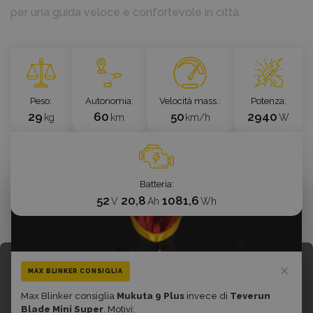
per una guida veloce e confortevole in città.
`
Peso
Autonomia
Velocità mass.
Potenza
29
60
50
2940
kg
km
km/h
W
Batteria
52
20,8
1081,6
V
Ah
Wh
1 139,66 €
✕
MAX BLINKER CONSIGLIA
Prezzo con IVA
Max Blinker consiglia
Mukuta 9 Plus
invece di
Teverun
Blade Mini Super
. Motivi:
Garanzia del miglior prezzo