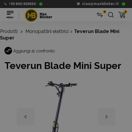
+39 800 829650
ciao@maxblinker.it
0
0
Prodotti
>
Monopattini elettrici
>
Teverun Blade Mini
Super
Aggiungi al confronto
Teverun Blade Mini Super
‹
›