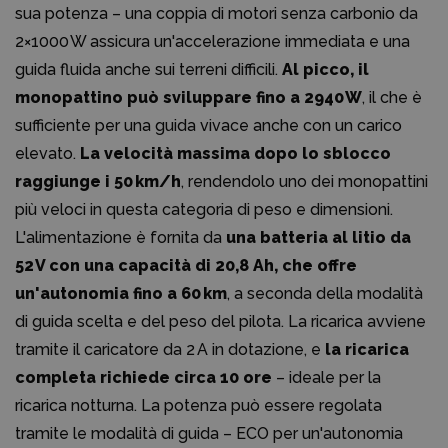
sua potenza – una coppia di motori senza carbonio da
2×1000 W assicura un'accelerazione immediata e una
guida fluida anche sui terreni difficili.
Al picco, il
monopattino può sviluppare fino a 2940 W
, il che è
sufficiente per una guida vivace anche con un carico
elevato.
La velocità massima dopo lo sblocco
raggiunge i 50 km/h
, rendendolo uno dei monopattini
più veloci in questa categoria di peso e dimensioni.
L'alimentazione è fornita da
una batteria al litio da
52 V con una capacità di 20,8 Ah, che offre
un'autonomia fino a 60 km
, a seconda della modalità
di guida scelta e del peso del pilota. La ricarica avviene
tramite il caricatore da 2 A in dotazione, e
la ricarica
completa richiede circa 10 ore
– ideale per la
ricarica notturna. La potenza può essere regolata
tramite le modalità di guida – ECO per un'autonomia