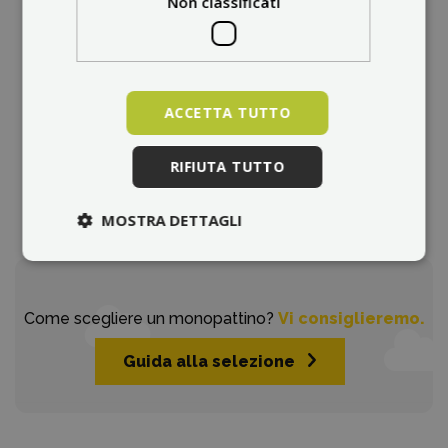
Non classificati
Prodotti
ACCETTA TUTTO
Che si tratti di monopattini elettrici o di accessori e
pezzi di ricambio, il nostro e-shop vi offre un'ampia
RIFIUTA TUTTO
gamma di prodotti per la mobilità elettrica.
MOSTRA DETTAGLI
Come scegliere un monopattino?
Vi consiglieremo.
Guida alla selezione