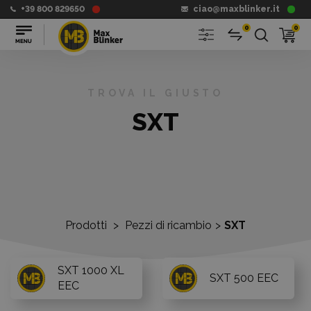
+39 800 829650
ciao@maxblinker.it
0
0
TROVA IL GIUSTO
SXT
Prodotti
>
Pezzi di ricambio
>
SXT
SXT 1000 XL
SXT 500 EEC
EEC