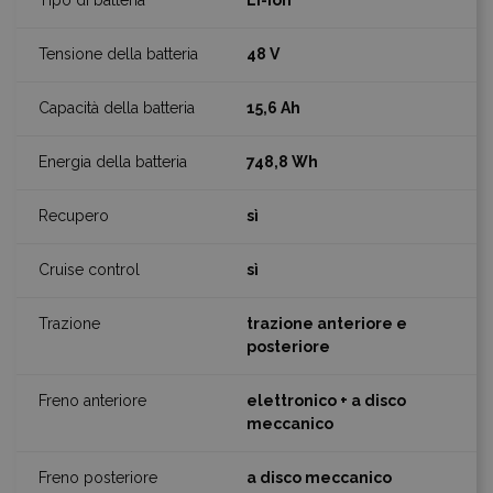
Li-Ion
48 V
15,6 Ah
748,8 Wh
sì
sì
trazione anteriore e
posteriore
elettronico + a disco
meccanico
a disco meccanico