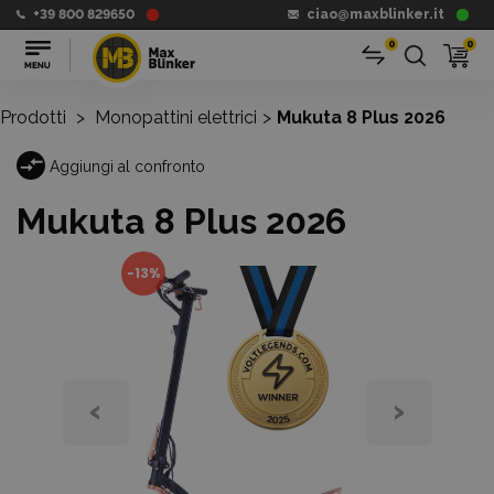
+39 800 829650
ciao@maxblinker.it
0
0
Prodotti
>
Monopattini elettrici
>
Mukuta 8 Plus 2026
Aggiungi al confronto
Mukuta 8 Plus 2026
-13%
‹
›