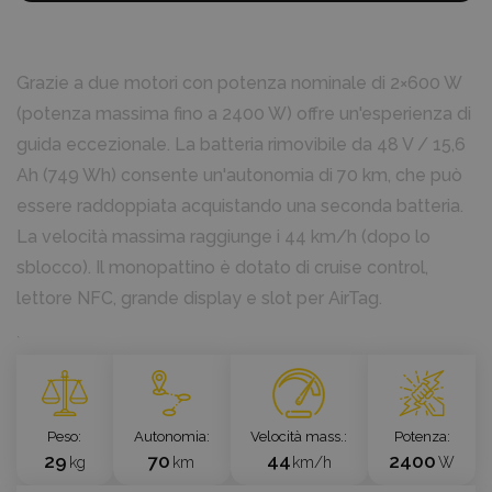
Grazie a due motori con potenza nominale di 2×600 W
(potenza massima fino a 2400 W) offre un'esperienza di
guida eccezionale. La batteria rimovibile da 48 V / 15,6
Ah (749 Wh) consente un'autonomia di 70 km, che può
essere raddoppiata acquistando una seconda batteria.
La velocità massima raggiunge i 44 km/h (dopo lo
sblocco). Il monopattino è dotato di cruise control,
lettore NFC, grande display e slot per AirTag.
`
Peso
Autonomia
Velocità mass.
Potenza
29
70
44
2400
kg
km
km/h
W