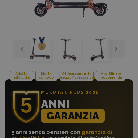
‹
›
Adatto
Molto
Ottimo rapporto
Max Blinker
alla città
comodo
prezzo/prestazioni
raccomanda
MUKUTA 8 PLUS 2026
ANNI
GARANZIA
5 anni senza pensieri con
garanzia di