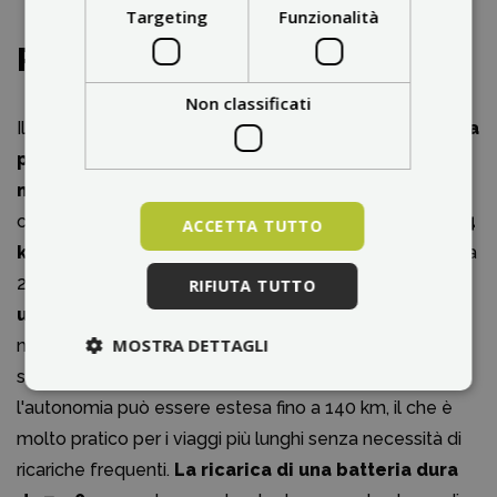
Targeting
Funzionalità
Potenza e autonomia
Non classificati
Il Mukuta 8 Plus è
alimentato da due motori con una
potenza nominale di 2×600 W
e la
potenza
massima può raggiungere 2400 W
. Questa
configurazione permette
una velocità massima di 44
ACCETTA TUTTO
km/h
(dopo lo sblocco) e di affrontare pendenze fino a
25°.
La batteria da 48 V / 15,6 Ah (749 Wh) fornisce
RIFIUTA TUTTO
un'autonomia di 70 km
, più che sufficiente per il
MOSTRA DETTAGLI
normale uso quotidiano. Grazie alla possibilità di
sostituire la batteria a pieno regime (cd. hot-swap),
l'autonomia può essere estesa fino a 140 km, il che è
molto pratico per i viaggi più lunghi senza necessità di
ricariche frequenti.
La ricarica di una batteria dura