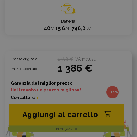
Batteria
48
15,6
748,8
V
Ah
Wh
1 586 €
IVA inclusa
Prezzo originale
1 386 €
Prezzo scontato
Garanzia del miglior prezzo
Hai trovato un prezzo migliore?
- 13%
Contattarci
Aggiungi al carrello
In magazzino