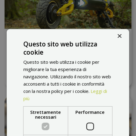
×
Ecco una panoramica delle regole per i
Questo sito web utilizza
monopattini elettrici nei Paesi dell'UE
cookie
Si può bere una birra mentre si guida o si può
Questo sito web utilizza i cookie per
parcheggiare il monopattino sul marciapiede? Ora
migliorare la tua esperienza di
vi sarà tutto chiaro.
Scopri di più
navigazione. Utilizzando il nostro sito web
acconsenti a tutti i cookie in conformità
con la nostra policy per i cookie.
Leggi di
più
Strettamente
Performance
necessari