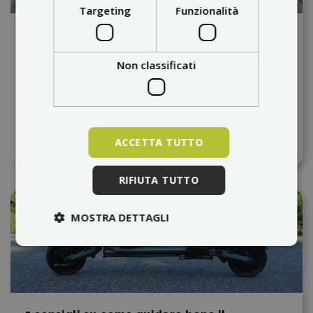
Targeting
Funzionalità
Come spurgare i freni idraulici del
monopattino elettrico?
Non classificati
Per far frenare il monopattino come se fosse
nuovo, è possibile spurgare l'impianto frenante a
casa propria. Tutto ciò che serve è un kit di spurgo
e olio minerale. Tutto il...
Scopri di più
ACCETTA TUTTO
RIFIUTA TUTTO
MOSTRA DETTAGLI