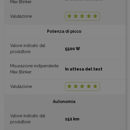
Potenza di picco
5500 W
In attesa del test
Autonomia
152 km