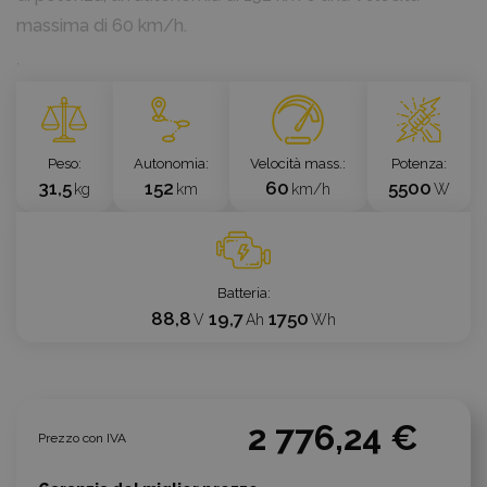
massima di 60 km/h.
`
Peso
Autonomia
Velocità mass.
Potenza
31,5
152
60
5500
kg
km
km/h
W
Batteria
88,8
19,7
1750
V
Ah
Wh
2 776,24 €
Prezzo con IVA