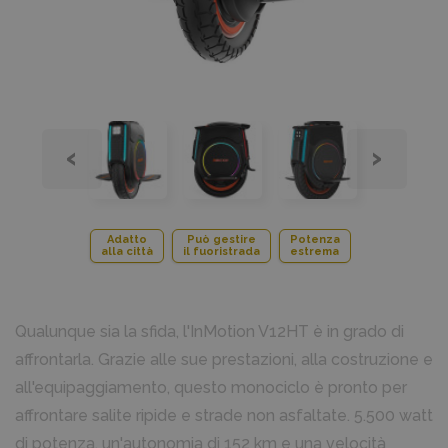
‹
›
Adatto
Può gestire
Potenza
alla città
il fuoristrada
estrema
Qualunque sia la sfida, l'InMotion V12HT è in grado di
affrontarla. Grazie alle sue prestazioni, alla costruzione e
all'equipaggiamento, questo monociclo è pronto per
affrontare salite ripide e strade non asfaltate. 5.500 watt
di potenza, un'autonomia di 152 km e una velocità