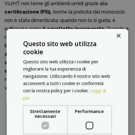
V12HT non teme gli ambienti umidi grazie alla
certificazione IPX5
. Anche la praticità del monociclo
non è stata dimenticata: quando non lo si guida, è
sufficiente aprire
il cavalletto incorporato
. Quando è
×
necessario spingerlo, è sufficiente estrarre
il supporto
Questo sito web utilizza
integrato
o sollevarlo dalla maniglia con
il pulsante
cookie
antirotolamento incorporato
. Con
una lunghezza
Questo sito web utilizza i cookie per
di 49,7 cm, un'altezza di 60,7 cm e una larghezza
migliorare la tua esperienza di
di 19 cm
con i pedali ripiegati o
un peso di 31,5 kg
,
navigazione. Utilizzando il nostro sito web
non avrete problemi a prenderlo e a portarlo dove
acconsenti a tutti i cookie in conformità
volete.
con la nostra policy per i cookie.
Leggi di
più
Strettamente
Performance
necessari