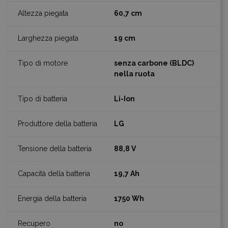
60,7 cm
19 cm
senza carbone (BLDC)
nella ruota
Li-Ion
LG
88,8 V
19,7 Ah
1750 Wh
no