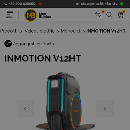
+39 800 829650
ciao@maxblinker.it
0
0
Prodotti
>
Veicoli elettrici
>
Monocicli
>
INMOTION V12HT
Aggiungi al confronto
INMOTION V12HT
‹
›