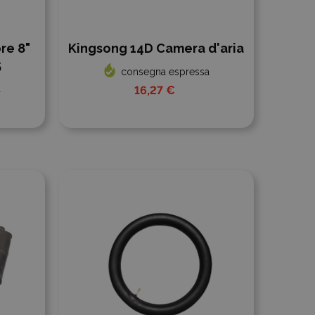
re 8"
Kingsong 14D Camera d'aria
5
consegna espressa
a
16,27 €
Aggiungi al confronto