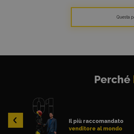
Questa pa
Perché
‹
Il più raccomandato
venditore al mondo