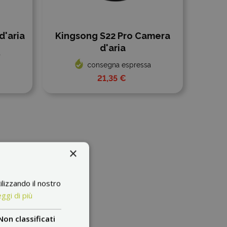
d'aria
Kingsong S22 Pro Camera
d'aria
a
consegna espressa
21,35 €
×
ilizzando il nostro
ggi di più
Non classificati