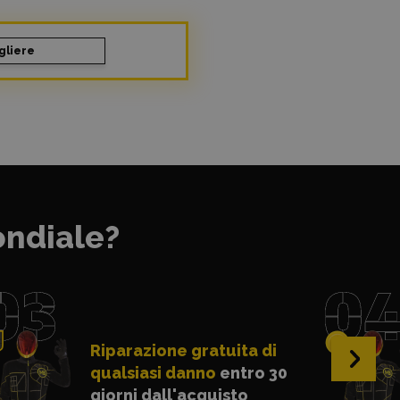
gliere
ondiale?
Riparazione gratuita di
›
qualsiasi danno
entro 30
giorni dall'acquisto