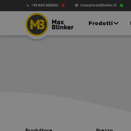
+39 800 829650
ciao@maxblinker.it
Prodotti
Produttore
Prezzo