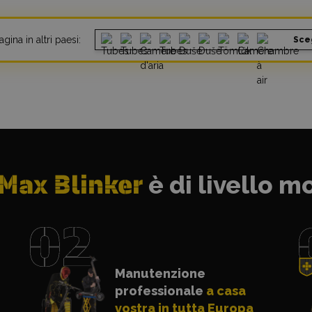
gina in altri paesi:
Sce
Max Blinker
è di livello m
Manutenzione
professionale
a casa
vostra in tutta Europa