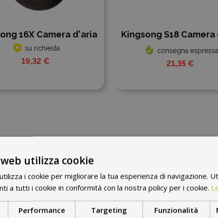
ong 16X Camera d'aria
Kingsong S18 Camera 
su richiesta
consegna espress
19,32 €
21,35 €
 web utilizza cookie
ilizza i cookie per migliorare la tua esperienza di navigazione. Ut
i a tutti i cookie in conformità con la nostra policy per i cookie.
Le
Performance
Targeting
Funzionalità