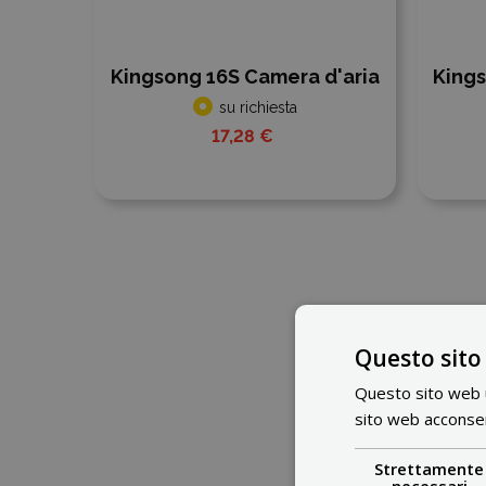
Kingsong 16S Camera d'aria
Kings
su richiesta
17,28 €
Questo sito
Questo sito web ut
sito web acconsent
Strettamente
necessari