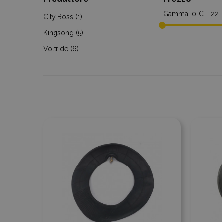
Gamma:
0 € - 22
City Boss
(1)
Kingsong
(5)
Voltride
(6)
Aggiungi al confronto
Aggiu