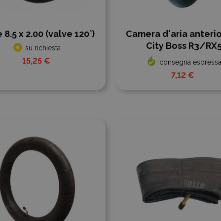
 8.5 x 2.00 (valve 120°)
Camera d'aria anterio
City Boss R3/RX
su richiesta
15,25 €
consegna espress
7,12 €
ngi al confronto
Aggiungi al confronto