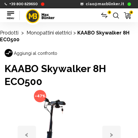
+39 800 829650
ciao@maxblinker.it
0
0
Prodotti
>
Monopattini elettrici
>
KAABO Skywalker 8H
ECO500
Aggiungi al confronto
KAABO Skywalker 8H
ECO500
-47%
‹
›