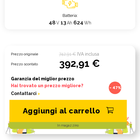
Batteria
48
13
624
V
Ah
Wh
742,91 €
IVA inclusa
Prezzo originale
392,91 €
Prezzo scontato
Garanzia del miglior prezzo
Hai trovato un prezzo migliore?
- 47%
Contattarci
Aggiungi al carrello
In magazzino