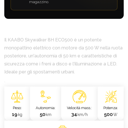
magazzino.
Il KAABO Skywalker 8H ECO500 è un potente
monopattino elettrico con motore da 500 W nella ruota
posteriore, un'autonomia di 50 km e caratteristiche di
sicurezza come i freni a disco e l'illuminazione a LED.
Ideale per gli spostamenti urbani.
`
Peso
Autonomia
Velocità mass.
Potenza
19
50
34
500
kg
km
km/h
W