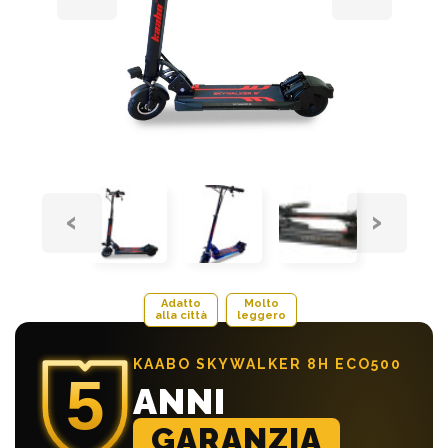
‹
›
Adatto
Molto
alla città
leggero
KAABO SKYWALKER 8H ECO500
ANNI
GARANZIA