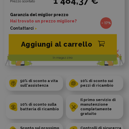
1 484,37 €
Prezzo scontato
Garanzia del miglior prezzo
Hai trovato un prezzo migliore?
- 17%
Contattarci
Aggiungi al carrello
In magazzino
50% di sconto a vita
10% di sconto sui
sull'assistenza
pezzi di ricambio
Il primo servizio di
10% di sconto sulla
manutenzione
batteria di ricambio
completamente
gratuito
Sconto sul prossimo
Controlli di sicurezza