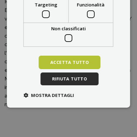
Rispetto ad altri modelli di biciclette elettriche da MS
Targeting
Funzionalità
ENERGY, la Cityzen c102 si distingue per la sua
versatilità e praticità. Mentre modelli come MS ENERGY
eBike c100 sono più orientati all'ambiente urbano, la
Non classificati
c102 offre anche maggiori possibilità di utilizzo in
campagna e su percorsi più lunghi. Il suo design e
l'autonomia più elevata rendono questo modello il
compagno ideale per chi cerca una bicicletta affidabile
ACCETTA TUTTO
e potente per l'uso quotidiano, ma anche per le gite. La
RIFIUTA TUTTO
MS ENERGY Cityzen c102 è quindi una scelta
interessante per un'ampia gamma di utenti che
MOSTRA DETTAGLI
apprezzano il comfort, la sicurezza e la tecnologia
moderna.