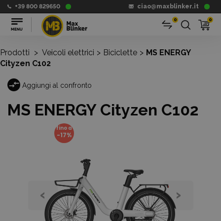
+39 800 829650
ciao@maxblinker.it
0
0
Prodotti
>
Veicoli elettrici
>
Biciclette
>
MS ENERGY
Cityzen C102
Aggiungi al confronto
MS ENERGY Cityzen C102
fino a
-17%
‹
›