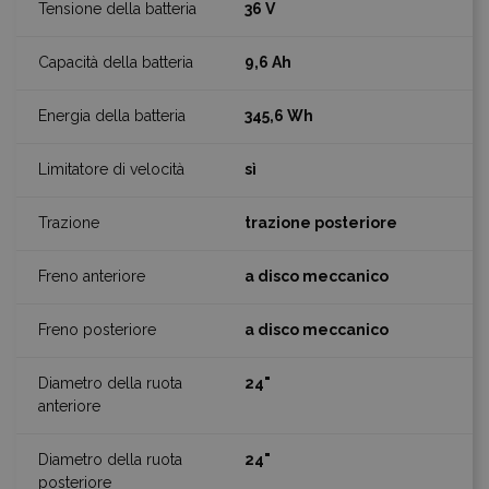
36 V
9,6 Ah
345,6 Wh
sì
trazione posteriore
a disco meccanico
a disco meccanico
24"
24"