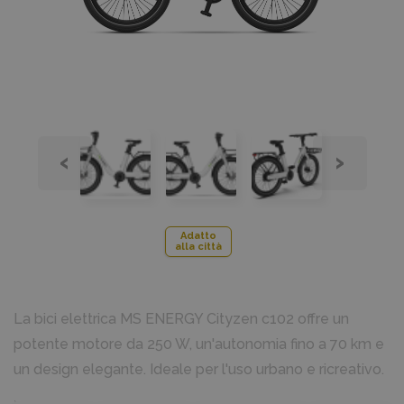
‹
›
Adatto
alla città
La bici elettrica MS ENERGY Cityzen c102 offre un
potente motore da 250 W, un'autonomia fino a 70 km e
un design elegante. Ideale per l'uso urbano e ricreativo.