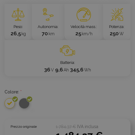
`
Peso
Autonomia
Velocità mass.
Potenza
26,5
70
25
250
kg
km
km/h
W
Batteria
36
9,6
345,6
V
Ah
Wh
Colore:
*
1 784,37 €
IVA inclusa
Prezzo originale