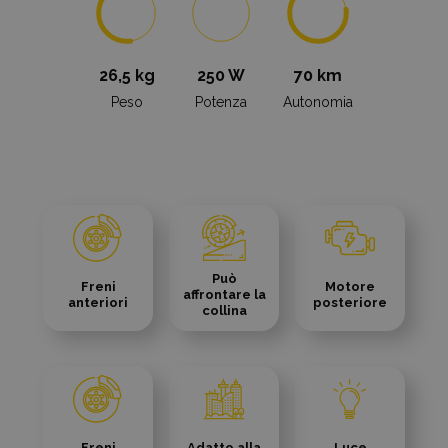
26,5 kg
250 W
70 km
Peso
Potenza
Autonomia
Può
Freni
Motore
affrontare la
anteriori
posteriore
collina
Freni
Adatto alla
Luce