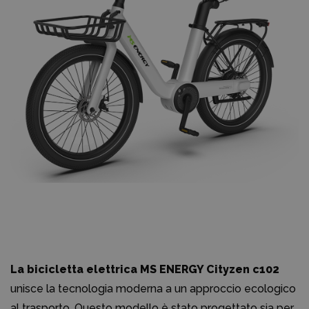
La bicicletta elettrica MS ENERGY Cityzen c102
unisce la tecnologia moderna a un approccio ecologico
al trasporto. Questo modello è stato progettato sia per