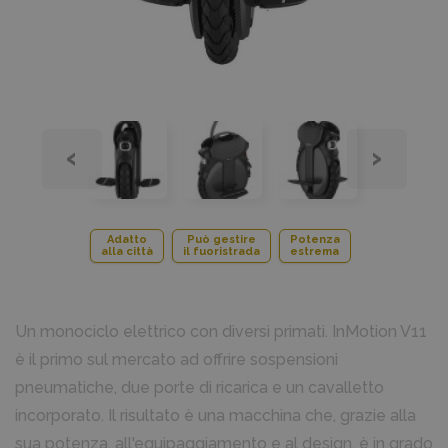
‹
›
Adatto
Può gestire
Potenza
alla città
il fuoristrada
estrema
Un monociclo elettrico con diversi primati. InMotion V11
è il primo sul mercato ad offrire sospensioni
pneumatiche, due porte di ricarica e un cavalletto
incorporato. Il risultato è una macchina che, grazie alla
sua potenza, all'equipaggiamento e al design, è in grado