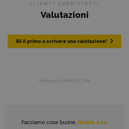
CLIENTI SODDISFATTI
Valutazioni
Sii il primo a scrivere una valutazione!
Referenze:
INM.EUC.V11
Facciamo cose buone.
Grazie a te.