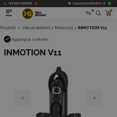
+39 800 829650
ciao@maxblinker.it
0
0
Prodotti
>
Veicoli elettrici
>
Monocicli
>
INMOTION V11
Aggiungi al confronto
INMOTION V11
‹
›