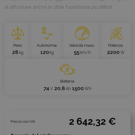
di affrontare anche le sfide fuoristrada più difficili.
`
Peso
Autonomia
Velocità mass.
Potenza
28
120
55
2200
kg
kg
km/h
W
Batteria
74
20,8
1500
V
Ah
Wh
2 642,32 €
Prezzo con IVA