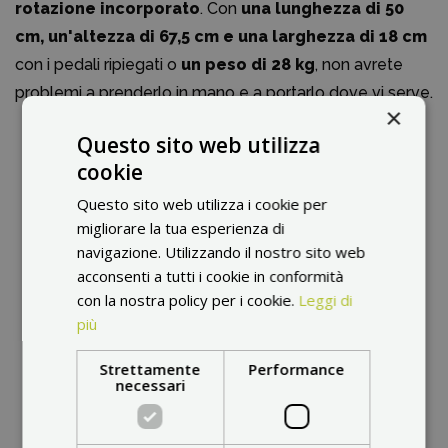
rotazione incorporato
. Con
una lunghezza di 50
cm, un'altezza di 67,5 cm e una larghezza di 18 cm
con i pedali ripiegati o
un peso di 28 kg
, non avrete
problemi a prenderlo in mano e a portarlo dove vi serve.
×
Questo sito web utilizza
cookie
Questo sito web utilizza i cookie per
migliorare la tua esperienza di
navigazione. Utilizzando il nostro sito web
acconsenti a tutti i cookie in conformità
con la nostra policy per i cookie.
Leggi di
più
Strettamente
Performance
necessari