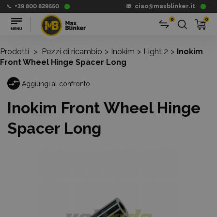
+39 800 829650
ciao@maxblinker.it
0
0
Prodotti
>
Pezzi di ricambio
>
Inokim
>
Light 2
>
Inokim
Front Wheel Hinge Spacer Long
Aggiungi al confronto
Inokim Front Wheel Hinge
Spacer Long