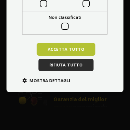
Non classificati
Riparazione gratuita
di qualsiasi danno
ACCETTA TUTTO
entro 30 giorni
dall'acquisto
RIFIUTA TUTTO
MOSTRA DETTAGLI
Garanzia del miglior
prezzo
pareggiando
l'offerta più
conveniente