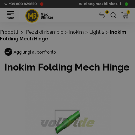
+39 800 829650
ciao@maxblinker.it
0
0
Prodotti
>
Pezzi di ricambio
>
Inokim
>
Light 2
>
Inokim
Folding Mech Hinge
Aggiungi al confronto
Inokim Folding Mech Hinge