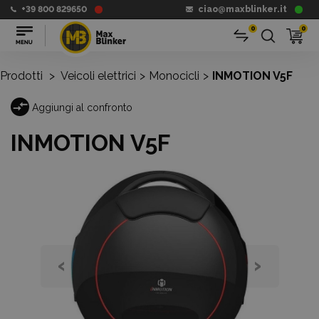
+39 800 829650
ciao@maxblinker.it
0
0
Prodotti
>
Veicoli elettrici
>
Monocicli
>
INMOTION V5F
Aggiungi al confronto
INMOTION V5F
‹
›