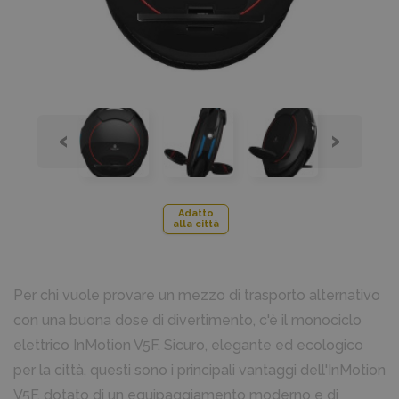
‹
›
Adatto
alla città
Per chi vuole provare un mezzo di trasporto alternativo
con una buona dose di divertimento, c'è il monociclo
elettrico InMotion V5F. Sicuro, elegante ed ecologico
per la città, questi sono i principali vantaggi dell'InMotion
V5F, dotato di un equipaggiamento moderno e di