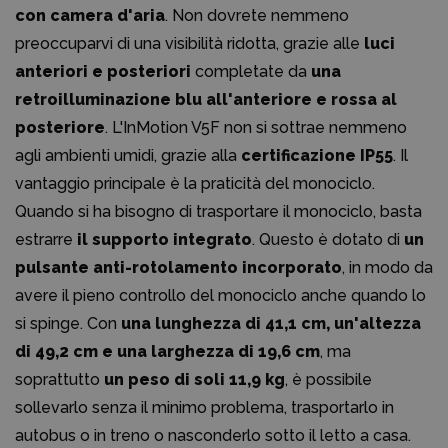
con camera d'aria
. Non dovrete nemmeno
preoccuparvi di una visibilità ridotta, grazie alle
luci
anteriori e posteriori
completate da
una
retroilluminazione blu all'anteriore e rossa al
posteriore
. L'InMotion V5F non si sottrae nemmeno
agli ambienti umidi, grazie alla
certificazione IP55
. Il
vantaggio principale è la praticità del monociclo.
Quando si ha bisogno di trasportare il monociclo, basta
estrarre
il supporto integrato
. Questo è dotato di
un
pulsante anti-rotolamento incorporato
, in modo da
avere il pieno controllo del monociclo anche quando lo
si spinge. Con
una lunghezza di 41,1 cm, un'altezza
di 49,2 cm e una larghezza di 19,6 cm
, ma
soprattutto
un peso di soli 11,9 kg
, è possibile
sollevarlo senza il minimo problema, trasportarlo in
autobus o in treno o nasconderlo sotto il letto a casa.