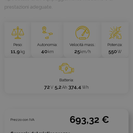
prestazioni adeguate.
`
Peso
Autonomia
Velocità mass.
Potenza
11,9
40
25
550
kg
km
km/h
W
Batteria
72
5,2
374,4
V
Ah
Wh
693,32 €
Prezzo con IVA