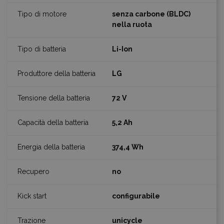
senza carbone (BLDC)
nella ruota
Li-Ion
LG
72 V
5,2 Ah
374,4 Wh
no
configurabile
unicycle