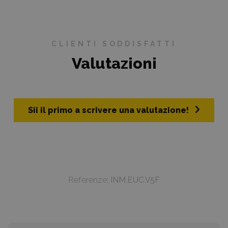
CLIENTI SODDISFATTI
Valutazioni
Sii il primo a scrivere una valutazione!
Referenze:
INM.EUC.V5F